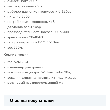
емкость бака 300л,
масса гранулянта 25кг,
рабочее давление пневмосети 8-12бар,
питание 380В,
потребляемая мощность 4кВт,
давление воды 4бар,
производительность насоса 600л/мин,
время мойки 20/40/60с,
габ. размеры 960x1212x1510мм,
вес 330кг.
Комплектация:
гранулы 25кг,
контейнер для гранул,
моющий концентрат Wulkan Turbo 30л,
верхняя защитная крышка из пластмассы,
резиновый противоскользящий мат.
Отзывы покупателей