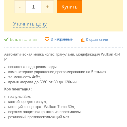
-
+
Купить
Уточнить цену
В избранные
Есть в наличии
К сравнению
Автоматическая мойка колес гранулами, модификация Wulkan 4x4
P
оснащена подогревом воды
компьютерное управление,програмирование на 5 языках ,
эл.мощность 4кВт,
время нагрева до 50°С от 60 до 120мин.
Комплектация:
гранулы 25кг,
контейнер для гранул,
моющий концентрат Wulkan Turbo 30л,
верхняя защитная крышка из пластмассы,
резиновый противоскользящий мат.