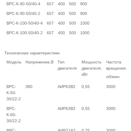
ВРС-К-90-50/40-4
657
400
500
900
ВРС-К-90-50/40-2
657
400
500
900
ВРС-К-100-50/40-4
657
400
500
1000
ВРС-К-100-50/40-2
657
400
500
1000
Технические характеристики
Модель
Напряжение,В
Тип
Мощность
Частота
двигателя
двигателя,
вращения,
кВт
об/мин
ВРС-
380
АИР63В2
0,55
3000
К-50-
30/22-2
ВРС-
АИР63В2
0,55
3000
К-60-
30/22-2
ВРС-
АИР71А2
0,75
3000