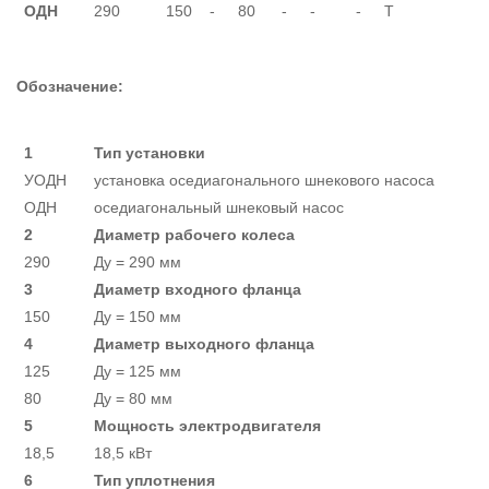
ОДН
290
150
-
80
-
-
-
Т
Обозначение:
1
Тип установки
УОДН
установка оседиагонального шнекового насоса
ОДН
оседиагональный шнековый насос
2
Диаметр рабочего колеса
290
Ду = 290 мм
3
Диаметр входного фланца
150
Ду = 150 мм
4
Диаметр выходного фланца
125
Ду = 125 мм
80
Ду = 80 мм
5
Мощность электродвигателя
18,5
18,5 кВт
6
Тип уплотнения