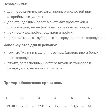
Незаменимы:
для перекачки вязких загрязненных жидкостей при
аварийных ситуациях;
для стандартных работ в системах промстоков и
промотходов, на нефтебазах, наливных эстакадах;
при проливах нефтепродуктов и нефти;
при откачке из заглубленных резервуаров нефтепродуктов.
Используются для перекачки:
темных (мазут и масла) и светлых (дизтопливо и бензин)
нефтепродуктов;
вязких, загрязненных нефтеостатков из танкеров и
резервуаров, емкостей и цистерн.
Пример обозначения при заказе:
1
2
3
4
5
6
УОДН
290
-
150
-
125
-
18,5
-
М