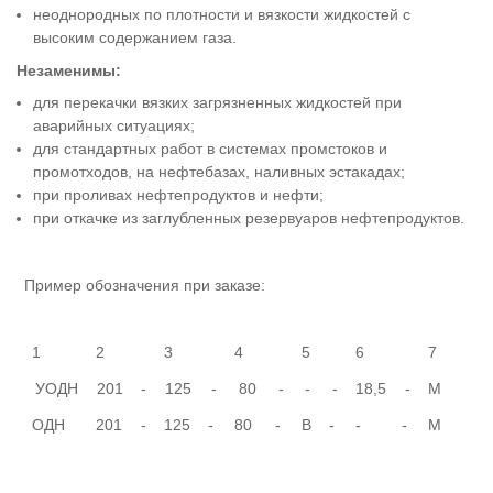
неоднородных по плотности и вязкости жидкостей с
высоким содержанием газа.
Незаменимы:
для перекачки вязких загрязненных жидкостей при
аварийных ситуациях;
для стандартных работ в системах промстоков и
промотходов, на нефтебазах, наливных эстакадах;
при проливах нефтепродуктов и нефти;
при откачке из заглубленных резервуаров нефтепродуктов.
Пример обозначения при заказе:
1
2
3
4
5
6
7
УОДН
201
-
125
-
80
-
-
-
18,5
-
М
ОДН
201
-
125
-
80
-
В
-
-
-
М