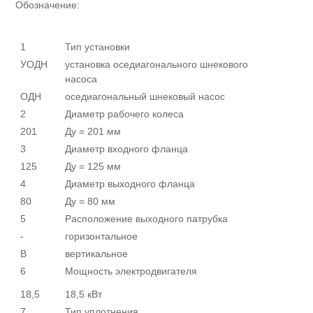
Обозначение:
1
Тип установки
УОДН
установка оседиагонального шнекового
насоса
ОДН
оседиагональный шнековый насос
2
Диаметр рабочего колеса
201
Ду = 201 мм
3
Диаметр входного фланца
125
Ду = 125 мм
4
Диаметр выходного фланца
80
Ду = 80 мм
5
Расположение выходного патруб
ка
-
горизонтальное
В
вертикальное
6
Мощность электродвигателя
18,5
18,5 кВт
7
Тип уплотнения