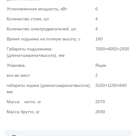
Установленная мощность, кВт
6
Количество стоек, шт.
4
Количество электродвигателей, шт.
4
Время подъема на полную высоту, с
160
Габариты подъемника
7000×4050×2930
(длина×ширина×высота), мм
Упаковка:
Ящик
кол-во мест
2
габариты ящика (длина×ширина×высота),
3150×1100×840
мм
Масса нетто, кг
2070
Масса брутто, кг
2590