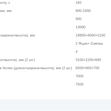
оту, с
160
ами, мм
800-1000
900
13000
×ширина×высота), мм
18800×4060×2100
2 Ящик+ 2связка
4
×высота), мм (2 шт.)
3100×1100×840
е более (длина×ширина×высота), мм (2 шт.)
6500×900×700
7000
7500