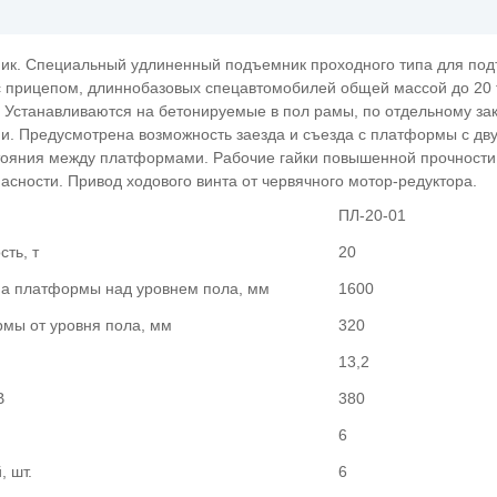
ик. Специальный удлиненный подъемник проходного типа для под
 с прицепом, длиннобазовых спецавтомобилей общей массой до 20
 Устанавливаются на бетонируемые в пол рамы, по отдельному зак
. Предусмотрена возможность заезда и съезда с платформы с дв
тояния между платформами. Рабочие гайки повышенной прочности 
сности. Привод ходового винта от червячного мотор-редуктора.
ПЛ-20-01
ть, т
20
а платформы над уровнем пола, мм
1600
мы от уровня пола, мм
320
13,2
В
380
6
, шт.
6