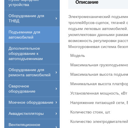
Описание
устройства
Оборудование для
Электромеханический подъемн
ТНВД
троллейбусов-сцепок, тягачей
подъем легковых автомобилей.
Подъемники для
укомплектован данными рамами
автомобилей
возможность регулировки расс
Многоуровневая система безопа
Дополнительное
оборудование к
Модель
автоподъемникам
Максимальная грузоподъемнос
Оборудование для
Максимальная высота подъем
ремонта автомобилей
Минимальная высота платфор
Сварочное
оборудование
Установленная мощность, кВт
Моечное оборудование
Напряжение питающей сети, 
Количество стоек, шт.
Аквадистилляторы
Количество электродвигателей
Вентиляционное