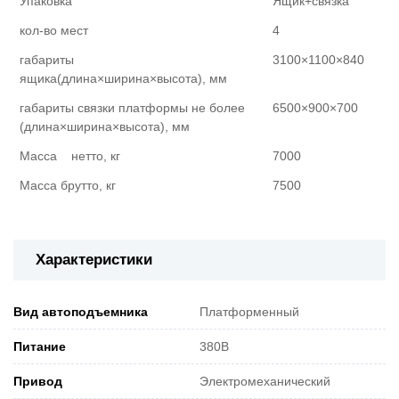
Упаковка
Ящик+связка
кол-во мест
4
габариты
3100×1100×840
ящика(длина×ширина×высота), мм
габариты связки платформы не более
6500×900×700
(длина×ширина×высота), мм
Масса нетто, кг
7000
Масса брутто, кг
7500
Характеристики
Вид автоподъемника
Платформенный
Питание
380В
Привод
Электромеханический