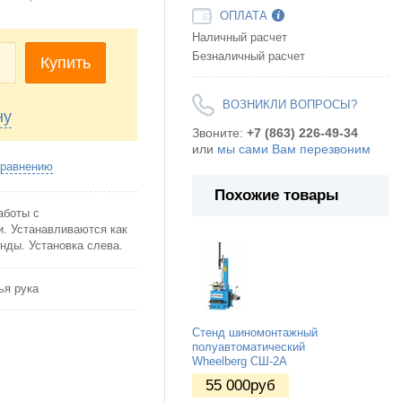
ОПЛАТА
Наличный расчет
Безналичный расчет
+
Купить
ВОЗНИКЛИ ВОПРОСЫ?
ну
Звоните:
+7 (863) 226-49-34
или
мы сами Вам перезвоним
сравнению
Похожие товары
аботы с
. Устанавливаются как
нды. Установка слева.
ья рука
Стенд шиномонтажный
полуавтоматический
Wheelberg СШ-2А
55 000
руб