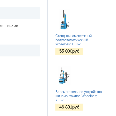
ими шинами.
Стенд шиномонтажный
полуавтоматический
Wheelberg СШ-2
55 000
руб
Вспомогательное устройство
шиномонтажное Wheelberg
УШ-2
46 831
руб