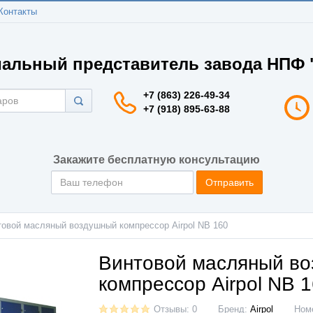
Контакты
альный представитель завода НПФ "
+7 (863) 226-49-34
+7 (918) 895-63-88
Закажите бесплатную консультацию
Отправить
товой масляный воздушный компрессор Airpol NB 160
Винтовой масляный в
компрессор Airpol NB 
Отзывы: 0
Бренд:
Аirроl
Ном