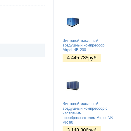
Винтовой масляный
воздушный компрессор
Airpol NB 200
4 445 735
руб
Винтовой масляный
воздушный компрессор с
частотным
преобразователем Airpol NB
PR 90
3 148 306
руб