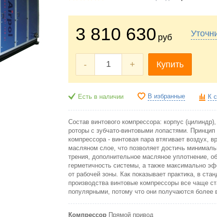
3 810 630
Уточн
руб
-
+
Купить
В избранные
Есть в наличии
К 
Состав винтового компрессора: корпус (цилиндр)
роторы с зубчато-винтовыми лопастями. Принцип
компрессора - винтовая пара втягивает воздух, 
масляном слое, что позволяет достичь минимал
трения, дополнительное масляное уплотнение, 
герметичность системы, а также максимально э
от рабочей зоны. Как показывает практика, в ста
производства винтовые компрессоры все чаще ст
популярными, потому что они получаются более 
Компрессор
Прямой привод