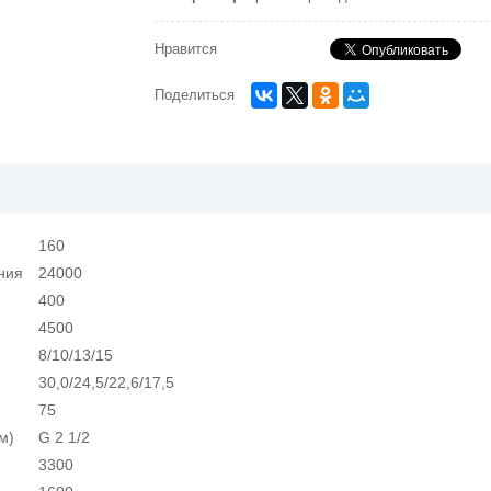
Нравится
Поделиться
160
ния
24000
400
4500
8/10/13/15
30,0/24,5/22,6/17,5
75
м)
G 2 1/2
3300