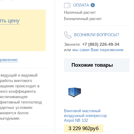
ОПЛАТА
Наличный расчет
Безналичный расчет
ить цену
ВОЗНИКЛИ ВОПРОСЫ?
Звоните:
+7 (863) 226-49-34
или
мы сами Вам перезвоним
сравнению
Похожие товары
, ведущий и ведомый
 работы винтового
вращение происходит в
ьного коэффициента
обеспечивающее
ффективный теплоотвод
ндартных условиях
Винтовой масляный
ановятся болле
воздушный компрессор
выгодными.
Airpol NB 132
3 229 962
руб