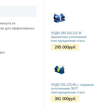
 мазута из
тва для эффективного
УОДН 290-150-125 М
(манжетное уплотнение)
конструкционная сталь
295 000
руб
дах;
УОДН 201-125-80 с торцевым
уплотнением 36УТ
конструкционная сталь
381 000
руб