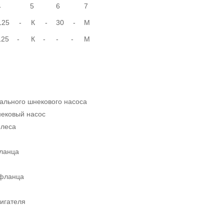
4
5
6
7
125
-
К
-
30
-
М
125
-
К
-
-
-
М
ального шнекового насоса
ековый насос
олеса
ланца
 фланца
игателя