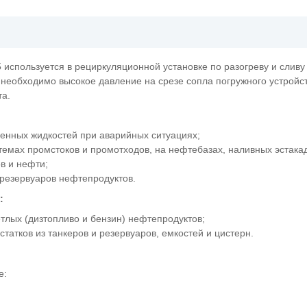
 используется в рециркуляционной установке по разогреву и сливу
 необходимо высокое давление на срезе сопла погружного устройс
та.
ненных жидкостей при аварийных ситуациях;
темах промстоков и промотходов, на нефтебазах, наливных эстака
в и нефти;
 резервуаров нефтепродуктов.
:
етлых (дизтопливо и бензин) нефтепродуктов;
статков из танкеров и резервуаров, емкостей и цистерн.
е: