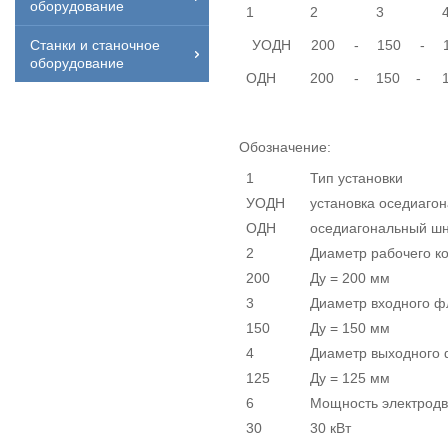
оборудование
1
2
3
УОДН
200
-
150
-
Станки и станочное
оборудование
ОДН
200
-
150
-
Обозначение:
1
Тип установки
УОДН
установка оседиагон
ОДН
оседиагональный шн
2
Диаметр рабочего к
200
Ду = 200 мм
3
Диаметр входного ф
150
Ду = 150 мм
4
Диаметр выходного
125
Ду = 125 мм
6
Мощность электродв
30
30 кВт