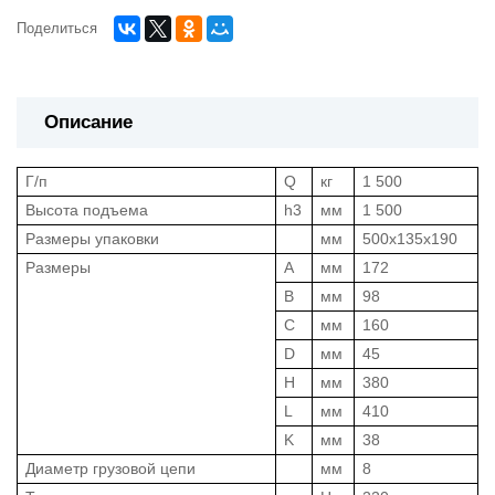
Поделиться
Описание
Г/п
Q
кг
1 500
Высота подъема
h3
мм
1 500
Размеры упаковки
мм
500x135x190
Размеры
A
мм
172
B
мм
98
C
мм
160
D
мм
45
H
мм
380
L
мм
410
K
мм
38
Диаметр грузовой цепи
мм
8