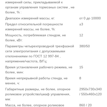
измерений силы, прикладываемой к
органам управления тормозных систем , не
более, % :
Диапазон измерений массы, кг:
от 0 до 10000
Предел относительной погрешности
±3
измерений массы, не более, %:
Мощность, потребляемая стендом, не
12
более, кВт:
Параметры четырехпроводной трехфазной
380/50
сети электропитания с допускаемыми
отклонениями по ГОСТ 12 997-84 ,
напряжение/частота, В/Гц:
Время установления рабочего режима, не
15
более, мин:
Время непрерывной работы стенда, не
8
менее, ч:
Габаритные размеры, не более, опорное
2950х730х340
роликовое устройство/шкаф управления,
/ 550х460х120
мм:
Масса, не более, опорное роликовое
860 / 20