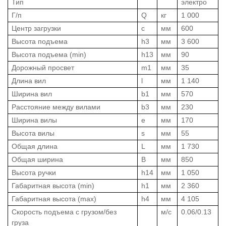
Тип
электро
Г/п
Q
кг
1 000
Центр загрузки
c
мм
600
Высота подъема
h3
мм
3 600
Высота подъема (min)
h13
мм
90
Дорожный просвет
m1
мм
35
Длина вил
l
мм
1 140
Ширина вил
b1
мм
570
Расстояние между вилами
b3
мм
230
Ширина вилы
e
мм
170
Высота вилы
s
мм
55
Общая длина
L
мм
1 730
Общая ширина
B
мм
850
Высота ручки
h14
мм
1 050
Габаритная высота (min)
h1
мм
2 360
Габаритная высота (max)
h4
мм
4 105
Скорость подъема с грузом/без
м/с
0.06/0.13
груза