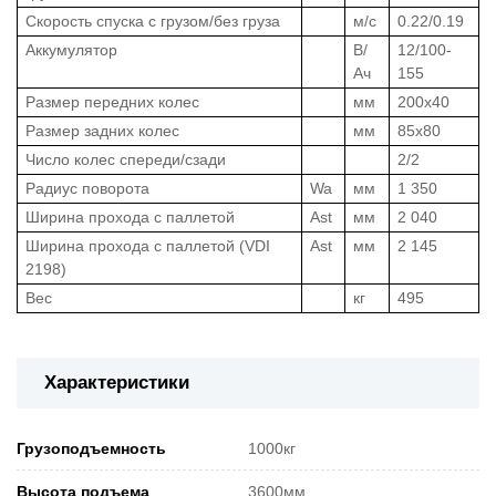
Скорость спуска с грузом/без груза
м/с
0.22/0.19
Аккумулятор
В/
12/100-
Ач
155
Размер передних колес
мм
200x40
Размер задних колес
мм
85x80
Число колес спереди/сзади
2/2
Радиус поворота
Wa
мм
1 350
Ширина прохода с паллетой
Ast
мм
2 040
Ширина прохода с паллетой (VDI
Ast
мм
2 145
2198)
Вес
кг
495
Характеристики
Грузоподъемность
1000кг
Высота подъема
3600мм