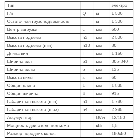
Тип
электро
Г/п
Q
кг
1 500
Остаточная грузоподъемность
кг
1 300
Центр загрузки
c
мм
600
Высота подъема
h3
мм
2 500
Высота подъема (min)
h13
мм
80
Длина вил
l
мм
1 150
Ширина вил
b1
мм
305-840
Ширина вилы
e
мм
135
Высота вилы
s
мм
60
Общая длина
L
мм
1 835
Общая ширина
B
мм
915
Габаритная высота (min)
h1
мм
1 780
Габаритная высота (max)
h4
мм
2 985
Аккумулятор
В/Ач
12/150
Мощность двигателя подъема
кВт
1,5
Размер передних колес
мм
180х50