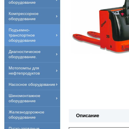
оборудование
Компрессорное
оборудование
Подъемно-
транспортное
оборудование
Диагностическое
оборудование.
Мотопомпы для
нефтепродуктов
Насосное оборудование
Шиномонтажное
оборудование
Железнодорожное
Описание
оборудование
Пуско-зарядные