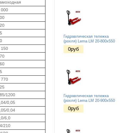
амоходная
 000
00
20
5
Гидравлическая тележка
0
(рохля) Lema LM 20-800x550
 150
0
руб
70
60
5
 770
25
85/1200
Гидравлическая тележка
(рохля) Lema LM 20-900x550
,04/0,05
0
руб
,05/0,04
,0/6,0
4/210