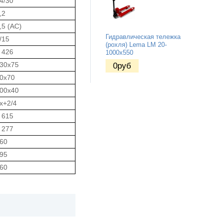
4/30
,2
,5 (AC)
Гидравлическая тележка
/15
(рохля) Lema LM 20-
 426
1000x550
30x75
0
руб
0x70
00x40
x+2/4
 615
 277
60
95
60