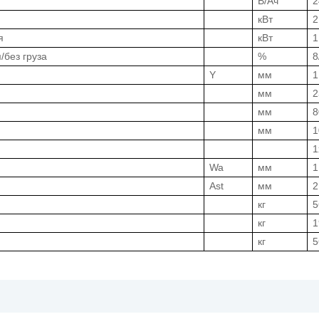
В/Ач
2
кВт
2
я
кВт
1
/без груза
%
8
Y
мм
1
мм
2
мм
8
мм
1
1
Wa
мм
1
Ast
мм
2
кг
5
кг
1
кг
5