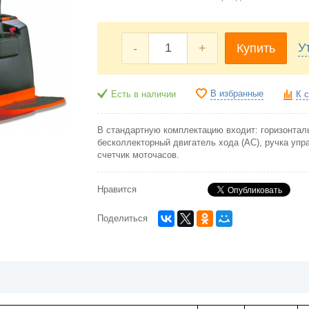
У
-
+
Купить
В избранные
Есть в наличии
К 
В стандартную комплектацию входит: горизонта
бесколлекторный двигатель хода (АС), ручка упр
счетчик моточасов.
Нравится
Поделиться