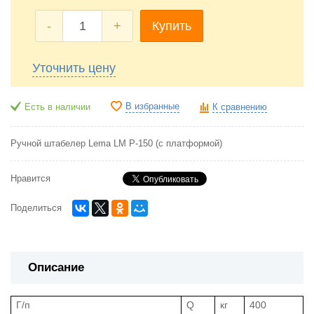
-
+
Купить
Уточнить цену
В избранные
Есть в наличии
К сравнению
Ручной штабелер Lema LM P-150 (с платформой)
Нравится
Поделиться
Описание
Г/п
Q
кг
400