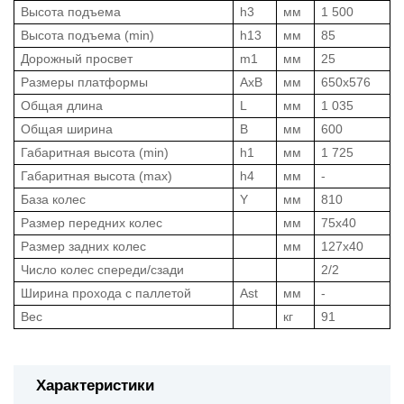
Высота подъема
h3
мм
1 500
Высота подъема (min)
h13
мм
85
Дорожный просвет
m1
мм
25
Размеры платформы
AxB
мм
650x576
Общая длина
L
мм
1 035
Общая ширина
B
мм
600
Габаритная высота (min)
h1
мм
1 725
Габаритная высота (max)
h4
мм
-
База колес
Y
мм
810
Размер передних колес
мм
75x40
Размер задних колес
мм
127x40
Число колес спереди/сзади
2/2
Ширина прохода с паллетой
Ast
мм
-
Вес
кг
91
Характеристики