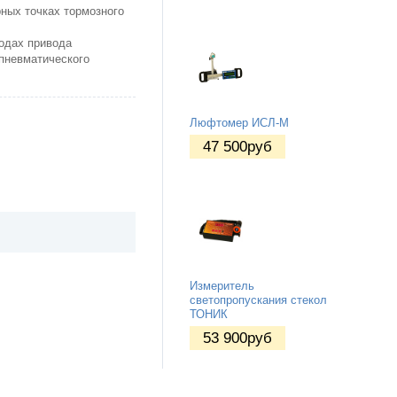
ных точках тормозного
одах привода
 пневматического
Люфтомер ИСЛ-М
47 500
руб
Измеритель
светопропускания стекол
ТОНИК
53 900
руб