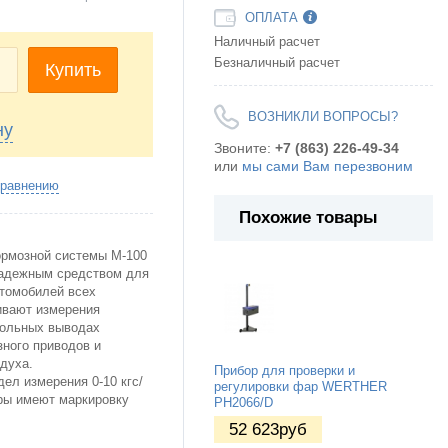
ОПЛАТА
Наличный расчет
Безналичный расчет
+
Купить
ВОЗНИКЛИ ВОПРОСЫ?
ну
Звоните:
+7 (863) 226-49-34
или
мы сами Вам перезвоним
сравнению
Похожие товары
ормозной системы М-100
адежным средством для
втомобилей всех
ивают измерения
рольных выводах
зного приводов и
духа.
Прибор для проверки и
ел измерения 0-10 кгс/
регулировки фар WERTHER
тры имеют маркировку
PH2066/D
52 623
руб