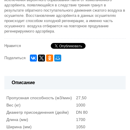
исключения вероятного образования пыли от измельчённого
адсорбента, появляющейся в следствие трения гранул в
результате обратного поступательного движения сжатого воздуха в
осушителе. Восстановление адсорбента в данных осушителях
происходит способом холодной регенерации, а именно часть
осушенного воздуха отбирается на повторное продувание
регенерируемого адсорбера.
Нравится
Поделиться
Описание
Пропускная способность (м3/мин)
27,50
Вес (кг)
1000
Диаметр присоединения (дюйм)
DN 80
Длина (мм)
1700
Ширина (мм)
1050