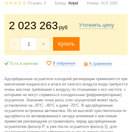
Отзывы: 0
Бренд:
Аirроl
Номер:
ALD 1650
2 023 263
Уточнить цену
руб
-
+
Купить
В избранные
Есть в наличии
К сравнению
Адсорбционные осушители холодной регенерации применяются при
извлечении конденсата и влаги из сжатого воздуха когда требуются
очень жесткие требования к воздуху по отношению к его чистоте, с
которыми не могут справиться холодильные (рефрижераторные)
осушители. Значение точки росы этих осушителей может быть
установлено на -25°C, -40°C и даже -70°C. В адсорбционные
осушители встроенна автоматика. Из-за высокой чувствительности
адсорбента из активированного оксида алюминия к масляным
примесям рекомендуем устанавливать перед адсорбционным
осушителем фильтр Р, а уже после осушителя фильтр Q, для