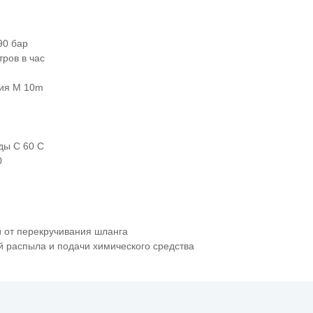
90 бар
тров в час
ния М 10m
ды C 60 C
0
 от перекручивания шланга
й распыла и подачи химического средства