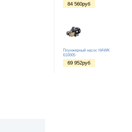
84 560
руб
Плунжерный насос HAWK
610005
69 952
руб