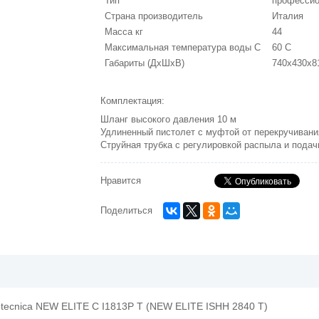
Тип
професси
Страна производитель
Италия
Масса кг
44
Максимальная температура воды C
60 C
Габариты (ДхШхВ)
740x430x8
Комплектация:
Шланг высокого давления 10 м
Удлиненный пистолет с муфтой от перекручивани
Струйная трубка с регулировкой распыла и подач
Нравится
Поделиться
otecnica NEW ELITE C I1813P T (NEW ELITE ISHH 2840 T)