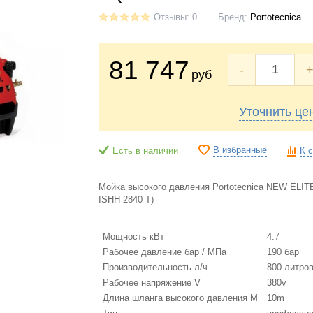
Отзывы: 0
Бренд:
Portotecnica
81 747
-
руб
Уточнить це
В избранные
Есть в наличии
К 
Мойка высокого давления Portotecnica NEW ELIT
ISHH 2840 T)
Мощность кВт
4.7
Рабочее давление бар / МПа
190 бар
Производительность л/ч
800 литров
Рабочее напряжение V
380v
Длина шланга высокого давления М
10m