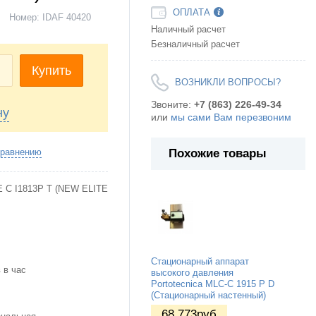
ОПЛАТА
Номер:
IDAF 40420
Наличный расчет
Безналичный расчет
+
Купить
ВОЗНИКЛИ ВОПРОСЫ?
Звоните:
+7 (863) 226-49-34
ну
или
мы сами Вам перезвоним
Похожие товары
сравнению
E C I1813P T (NEW ELITE
Стационарный аппарат
 в час
высокого давления
Portotecnica MLC-C 1915 P D
(Стационарный настенный)
68 773
руб