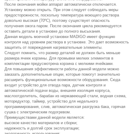
После окончания мойки аппарат автоматически отключается.
Установку можно открыть. При этом следует соблюдать меры
предосторожности, поскольку температура моющего раствора
довольно высокая (70ºС), поэтому существует опасность
получения ожога паром. После окончания цикла рекомендуется
оставить детали в установке до полного высыхания.
Данная модель моечной установки MADIGO имеет функцию
контроля над уровнем раствора в установке. Это дает возможность
защитить от повреждения нагревательные элементы.
Следует помнить, что размер деталей не должен быть меньше
размера ячеек корзины. Для промывки мелких элементов в
комплектации предусмотрена корзина с мелкими ячейками.
Для повышения эффективности работы данной модели можно
заказать дополнительные опции, которые помогут значительно
расширить функциональные возможности оборудования. Сюда
входит устройство для отвода пара, датчик контроля и
автоматической подачи воды, внешняя изоляция корпуса,
маслоотделитель, барабан из нержавеющей стали, водная схема,
моторедуктор, таймер, устройство для недельного
программирования, слив, автоматическая разгрузка бака, горячая
сушка с электрическим подогревом.
Преимуществами данной модели является:
высокое качество материалов и сборки;
надежность и долгий срок эксплуатации;
экологичность использования;