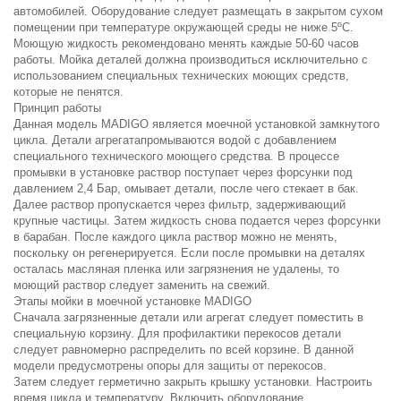
автомобилей. Оборудование следует размещать в закрытом сухом
помещении при температуре окружающей среды не ниже 5ºС.
Моющую жидкость рекомендовано менять каждые 50-60 часов
работы. Мойка деталей должна производиться исключительно с
использованием специальных технических моющих средств,
которые не пенятся.
Принцип работы
Данная модель MADIGO является моечной установкой замкнутого
цикла. Детали агрегатапромываются водой с добавлением
специального технического моющего средства. В процессе
промывки в установке раствор поступает через форсунки под
давлением 2,4 Бар, омывает детали, после чего стекает в бак.
Далее раствор пропускается через фильтр, задерживающий
крупные частицы. Затем жидкость снова подается через форсунки
в барабан. После каждого цикла раствор можно не менять,
поскольку он регенерируется. Если после промывки на деталях
осталась масляная пленка или загрязнения не удалены, то
моющий раствор следует заменить на свежий.
Этапы мойки в моечной установке MADIGO
Сначала загрязненные детали или агрегат следует поместить в
специальную корзину. Для профилактики перекосов детали
следует равномерно распределить по всей корзине. В данной
модели предусмотрены опоры для защиты от перекосов.
Затем следует герметично закрыть крышку установки. Настроить
время цикла и температуру. Включить оборудование.