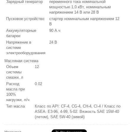
Зарядный генератор
переменного тока номинальной
мощностью 1,0 кВт, номинальным
напряжением 14 В или 28 В
Пусковое устройство
стартер номинальным напряжением 12
В
Аккумуляторные
90 А.ч
батареи
Напряжение в
24 В
системе
электрооборудования
Масляная система
Объем
12
системы
смазки, л
Расход
0.02
масла при
100%
нагрузки, л/ч
Тип масла
Класс по API: CF-4, CG-4, CH-4, CI-4 / Класс по
ASEA: E3-96, 4-99, 5-02. Вязкость SAE 15W-40
(летом), SAE 5W-40 (зимой)