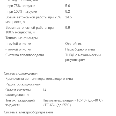
Расход топлива, л/ч
- при 75% нагрузки
5.6
- при 100% нагрузки
8.2
Время автономной работы при 75%
14.5
мощности, ч
Время автономной работы при
9.9
100% мощности, ч
Топливные фильтры
- грубой очистки
Отстойник
- тонкой очистки
Неразборного типа
Система топливоподачи
ТНВД с механическим
регулятором
Система охлаждения
Крыльчатка вентилятора толкающего типа
Радиатор жидкостный
Объем системы
14
охлаждения, л
Тип охлаждающей
Низкозамерзающая «ТС-40» (до-40ºС),
жидкости
«ТС-65» (до-65ºС)
Система электрооборудования