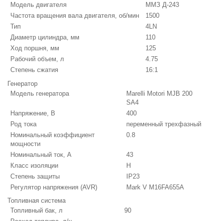
Модель двигателя
ММЗ Д-243
Частота вращения вала двигателя, об/мин
1500
Тип
4LN
Диаметр цилиндра, мм
110
Ход поршня, мм
125
Рабочий объем, л
4.75
Степень сжатия
16:1
Генератор
Модель генератора
Marelli Motori MJB 200
SA4
Напряжение, В
400
Род тока
переменный трехфазный
Номинальный коэффициент
0.8
мощности
Номинальный ток, А
43
Класс изоляции
H
Степень защиты
IP23
Регулятор напряжения (AVR)
Mark V M16FA655A
Топливная система
Топливный бак, л
90