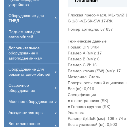
Описание
устройства
Плоская пресс-масл. M1-голØ 
Оборудование для
ТНВД
G 1/8''-VZ-SK-SW 17-RK
Номер артикула: 57 837
Подъемники для
автомобилей
Технические данные
Норма: DIN 3404
Дополнительное
оборудование к
Размер А (мм): 17
автоподъемникам
Размер В (мм): 6
Размер C Ø: 16
Оборудование для
Размер ключа (SW) (мм): 17
ремонта автомобилей
Материал: Сталь
Поверхность: синий оцинкован
Сварочное
Вес (кг): 0,016
оборудование
Спецификация
● шестигранника (SK)
Моечное оборудование
● Головка круглая (RK)
Аквадистилляторы
Упаковка
Размер ДхШхВ (мм): 106 x 74 x
Вентиляционное
Вес с упаковкой (кг): 0,800