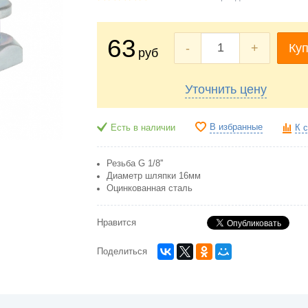
63
-
+
Куп
руб
Уточнить цену
В избранные
Есть в наличии
К 
Резьба G 1/8''
Диаметр шляпки 16мм
Оцинкованная сталь
Нравится
Поделиться