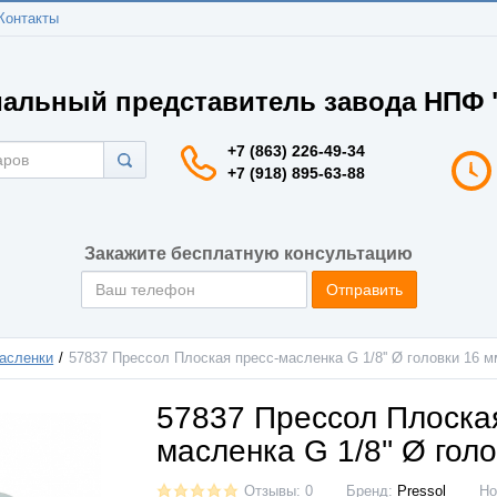
Контакты
альный представитель завода НПФ "
+7 (863) 226-49-34
+7 (918) 895-63-88
Закажите бесплатную консультацию
Отправить
асленки
57837 Прессол Плоская пресс-масленка G 1/8'' Ø головки 16 м
57837 Прессол Плоская
масленка G 1/8'' Ø гол
Отзывы: 0
Бренд:
Pressol
Но