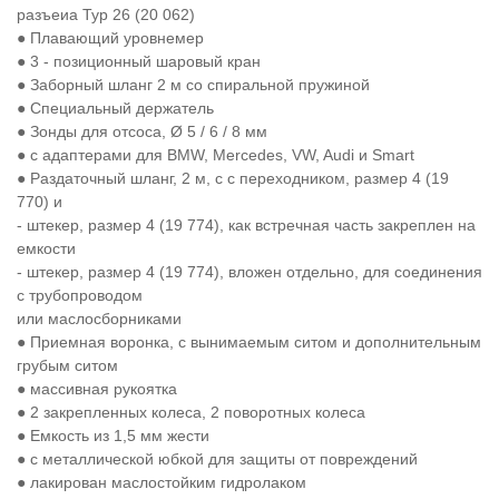
разъеиа Typ 26 (20 062)
● Плавающий уровнемер
● 3 - позиционный шаровый кран
● Заборный шланг 2 м со спиральной пружиной
● Специальный держатель
● Зонды для отсоса, Ø 5 / 6 / 8 мм
● с адаптерами для BMW, Mercedes, VW, Audi и Smart
● Раздаточный шланг, 2 м, с с переходником, размер 4 (19
770) и
- штекер, размер 4 (19 774), как встречная часть закреплен на
емкости
- штекер, размер 4 (19 774), вложен отдельно, для соединения
с трубопроводом
или маслосборниками
● Приемная воронка, с вынимаемым ситом и дополнительным
грубым ситом
● массивная рукоятка
● 2 закрепленных колеса, 2 поворотных колеса
● Емкость из 1,5 мм жести
● с металлической юбкой для защиты от повреждений
● лакирован маслостойким гидролаком