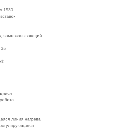
x 1530
вставок
с, самовсасывающий
 35
e®
щийся
 работа
аяся линия нагрева
орегулирующаяся