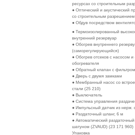
ресурсах со строительным раз
● Оптический и акустический п
со строительным разрешением 
● Обдув посредством вентилят
● Термоизолированный высок
внутренний резервуар
● Обогрев внутреннего резерв
(саморегулирующийся)
● Обогрев отсеков с насосом 
обогревателя
● Обратный клапан с фильтром 
● Дверь с двумя замками
● Мембранный насос со встрое
стали (25 210)
● Выключатель
● Система управления раздаче
● Импульсный датчик из нерж. с
● Раздаточный шланг, 6 м
● Автоматический раздаточный
шатуном (ZVAUD) (23 171 960)
Упаковка