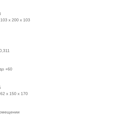
3
103 x 200 x 103
0,311
 до +60
5
62 x 150 x 170
помещении