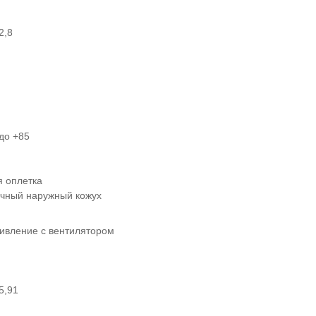
2,8
 до +85
 оплетка
ичный наружный кожух
тивление с вентилятором
5,91