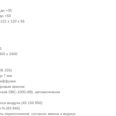
 до +35
 до +50
122 x 120 x 56
11
460 x 2400
06 155)
до 7 мм
 диффузии
аровым краном
Break DBC-1000-AB), автоматически
оса воздуха (45 150 950)
 % (83 846)
ль переполнения, согласно закона о водных