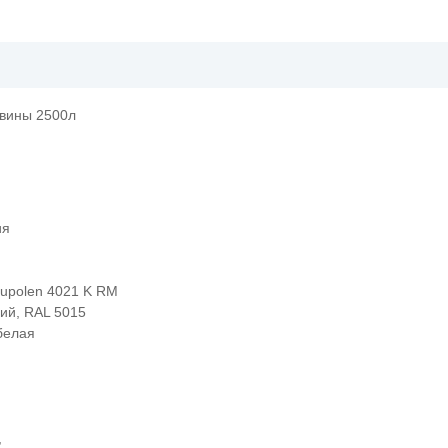
евины 2500л
ия
upolen 4021 K RM
ий, RAL 5015
белая
,