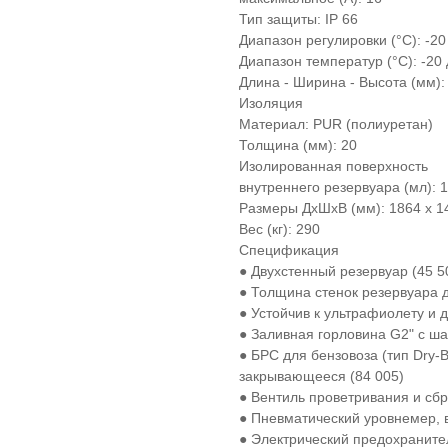
Тип защиты: IP 66
Диапазон регулировки (°C): -20
Диапазон температур (°C): -20
Длина - Ширина - Высота (мм): 
Изоляция
Материал: PUR (полиуретан)
Толщина (мм): 20
Изолированная поверхность
внутреннего резервуара (мл): 
Размеры ДхШхВ (мм): 1864 x 1
Вес (кг): 290
Спецификация
● Двухстенный резервуар (45 5
● Толщина стенок резервуара 
● Устойчив к ультрафиолету и
● Заливная горловина G2" с ш
● БРС для бензовоза (тип Dry-
закрывающееся (84 005)
● Вентиль проветривания и сбр
● Пневматический уровнемер, в
● Электрический предохраните