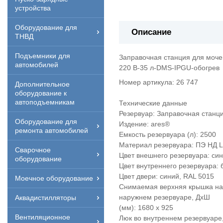
устройства
Оборудование для
Описание
ТНВД
Подъемники для
Заправочная станция для моч
автомобилей
220 В-35 л-DMS-IPGU-обогрев
Номер артикула: 26 747
Дополнительное
оборудование к
автоподъемникам
Технические данные
Резервуар: Заправочная станц
Оборудование для
Издение: ares®
ремонта автомобилей
Емкость резервуара (л): 2500
Материал резервуара: ПЭ НД L
Сварочное
Цвет внешнего резервуара: син
оборудование
Цвет внутреннего резервуара: 
Цвет двери: синий, RAL 5015
Моечное оборудование
Снимаемая верхняя крышка на
наружнем резервуаре, ДхШ
Аквадистилляторы
(мм): 1680 x 925
Вентиляционное
Люк во внутреннем резервуаре