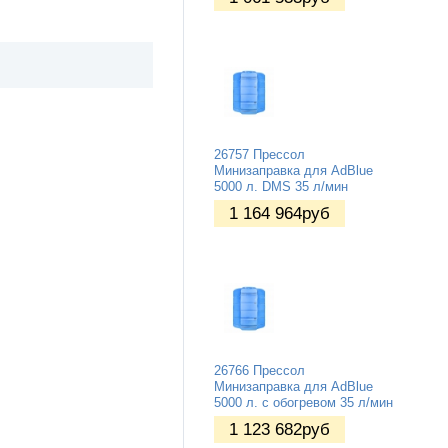
26757 Прессол
Минизаправка для AdBlue
5000 л. DMS 35 л/мин
1 164 964
руб
26766 Прессол
Минизаправка для AdBlue
5000 л. c обогревом 35 л/мин
1 123 682
руб