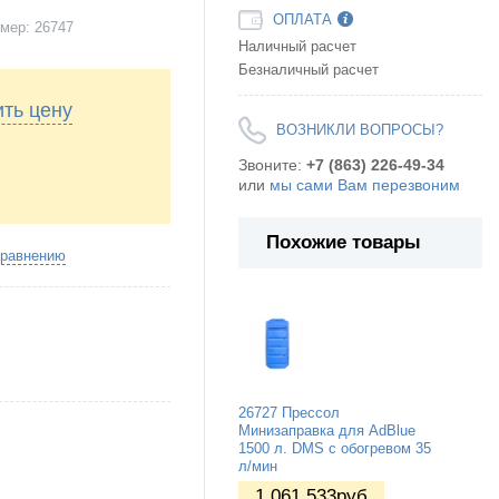
ОПЛАТА
мер:
26747
Наличный расчет
Безналичный расчет
ить цену
ВОЗНИКЛИ ВОПРОСЫ?
Звоните:
+7 (863) 226-49-34
или
мы сами Вам перезвоним
Похожие товары
сравнению
26727 Прессол
Минизаправка для AdBlue
1500 л. DMS c обогревом 35
л/мин
1 061 533
руб