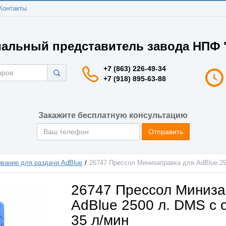
Контакты
альный представитель завода НПФ "
+7 (863) 226-49-34
+7 (918) 895-63-88
Закажите бесплатную консультацию
Отправить
вание для раздачи AdBlue
26747 Прессол Минизаправка для AdBlue 25
26747 Прессол Миниза
AdBlue 2500 л. DMS c 
35 л/мин