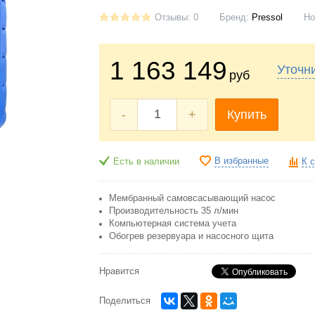
Отзывы: 0
Бренд:
Pressol
Но
1 163 149
Уточн
руб
-
+
Купить
В избранные
Есть в наличии
К 
Мембранный самовсасывающий насос
Производительность 35 л/мин
Компьютерная система учета
Обогрев резервуара и насосного щита
Нравится
Поделиться