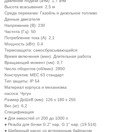
Давление подачи (атм): 1,7 атм
Высота всасывания: 2,5 м
Среда перекачки: Газойль и дизельное топливо
Данные двигателя
Напряжение (В): 230
Частота (Гц): 50
Потребление тока (А): 2,1
Мощность (кВт): 0,4
Термозащита: самосбрасывающийся
Время включения (мин): Длительная работа
Вращающий момент (нм): 0,7
Число оборотов (об/мин): 2850
Конструктив: MEC 63 стандарт
Тип защиты: IP 54
Материал корпуса и механизма
насоса: Чугун
Размер ДхШхВ (мм): 126 x 180 x 255
Вес (кг): 6,2
Спецификация
● Для емкостей от 200 до 1000 л
● Резьба для бочки G 2" нар, G 1" нар. (19 514)
● Шиберный насос со встроенным байпасом