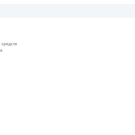
 средств
ва