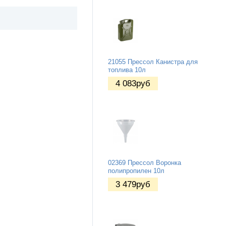
21055 Прессол Канистра для
топлива 10л
4 083
руб
02369 Прессол Воронка
полипропилен 10л
3 479
руб