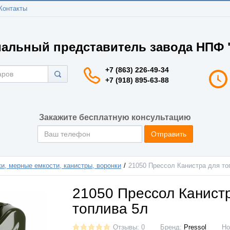
Контакты
альный представитель завода НПФ "
+7 (863) 226-49-34
+7 (918) 895-63-88
Закажите бесплатную консультацию
Отправить
и, мерные емкости, канистры, воронки
21050 Прессол Канистра для то
21050 Прессол Канист
топлива 5л
Отзывы: 0
Бренд:
Pressol
Но