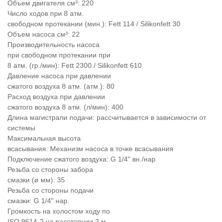
Объем двигателя см³: 220
Число ходов при 8 атм.
свободном протекании (мин.): Fett 114 / Silikonfett 30
Объем насоса см³: 22
Производительность насоса
при свободном протекании при
8 атм. (гр./мин): Fett 2300 / Silikonfett 610
Давление насоса при давлении
сжатого воздуха 8 атм. (атм.): 80
Расход воздуха при давлении
сжатого воздуха 8 атм. (л/мин): 400
Длина магистрали подачи: рассчитывается в зависимости от
системы
Максимальная высота
всасывания: Механизм насоса в точке всасывания
Подключение сжатого воздуха: G 1/4" вн./нар
Резьба со стороны забора
смазки (ø мм): 35
Резьба со стороны подачи
смазки: G 1/4" нар.
Громкость на холостом ходу по
ISO 9614-2 на расстоянии 2 м