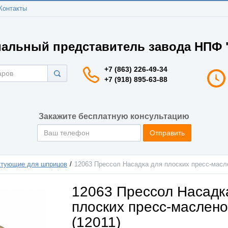
Контакты
альный представитель завода НПФ "
+7 (863) 226-49-34
+7 (918) 895-63-88
Закажите бесплатную консультацию
Отправить
ктующие для шприцов
12063 Прессол Насадка для плоских пресс-масле
12063 Прессол Насадк
плоских пресс-маслен
(12011)