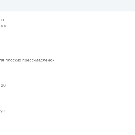
вн.
2мм
ля плоских пресс-масленок
 20
пус